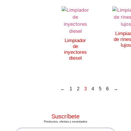
Limpia
de rine
Limpiador
lujo
de
inyectores
diesel
←
1
2
3
4
5
6
→
Suscríbete
Productos, ofertas y novedades