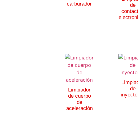
carburador
de
contac
electron
Limpia
de
Limpiador
inyecto
de cuerpo
de
aceleración