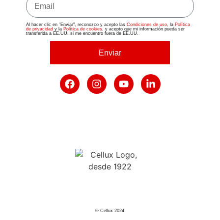
Al hacer clic en "Enviar", reconozco y acepto las
Condiciones de uso
, la
Política
de privacidad
y la
Política de cookies
, y acepto que mi información pueda ser
transferida a EE.UU. si me encuentro fuera de EE.UU.
Enviar
© Cellux 2024