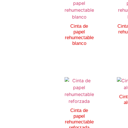
Cinta de
Cint
papel
rehu
rehumectable
blanco
Cint
a
Cinta de
papel
rehumectable
reforzada