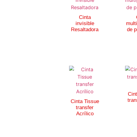
Cinta
invisible
mult
Resaltadora
de p
Cin
tran
Cinta Tissue
transfer
Acrílico