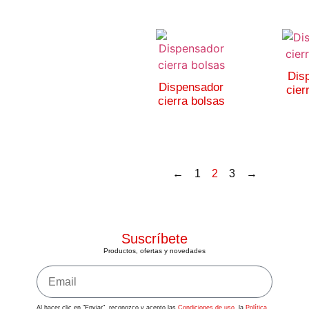
Dis
Dispensador
cier
cierra bolsas
←
1
2
3
→
Suscríbete
Productos, ofertas y novedades
Al hacer clic en "Enviar", reconozco y acepto las
Condiciones de uso
, la
Política