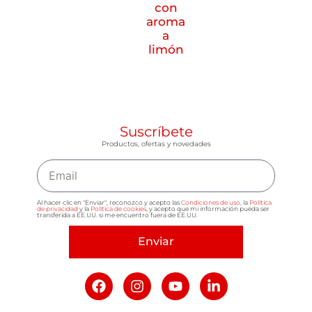
con
aroma
a
limón
Suscríbete
Productos, ofertas y novedades
Al hacer clic en "Enviar", reconozco y acepto las
Condiciones de uso
, la
Política
de privacidad
y la
Política de cookies
, y acepto que mi información pueda ser
transferida a EE.UU. si me encuentro fuera de EE.UU.
Enviar