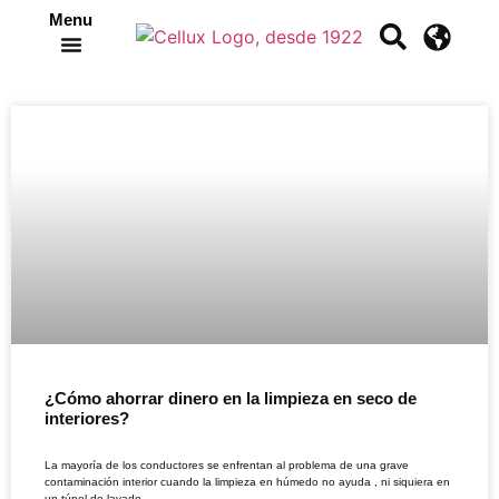
Menu
Crea tu propia cinta
¿Cómo ahorrar dinero en la limpieza en seco de
interiores?
La mayoría de los conductores se enfrentan al problema de una grave
contaminación interior cuando la limpieza en húmedo no ayuda , ni siquiera en
un túnel de lavado.