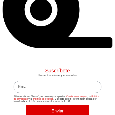
Suscríbete
Productos, ofertas y novedades
Al hacer clic en "Enviar", reconozco y acepto las
Condiciones de uso
, la
Política
de privacidad
y la
Política de cookies
, y acepto que mi información pueda ser
transferida a EE.UU. si me encuentro fuera de EE.UU.
Enviar