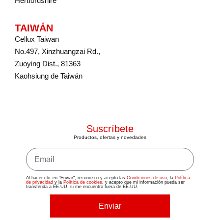
Hertfordshire
TAIWÁN
Cellux Taiwan
No.497, Xinzhuangzai Rd.,
Zuoying Dist., 81363
Kaohsiung de Taiwán
Suscríbete
Productos, ofertas y novedades
Al hacer clic en "Enviar", reconozco y acepto las
Condiciones de uso
, la
Política
de privacidad
y la
Política de cookies
, y acepto que mi información pueda ser
transferida a EE.UU. si me encuentro fuera de EE.UU.
Enviar