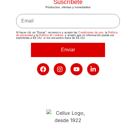
Suscríbete
Productos, ofertas y novedades
Al hacer clic en "Enviar", reconozco y acepto las
Condiciones de uso
, la
Política
de privacidad
y la
Política de cookies
, y acepto que mi información pueda ser
transferida a EE.UU. si me encuentro fuera de EE.UU.
Enviar