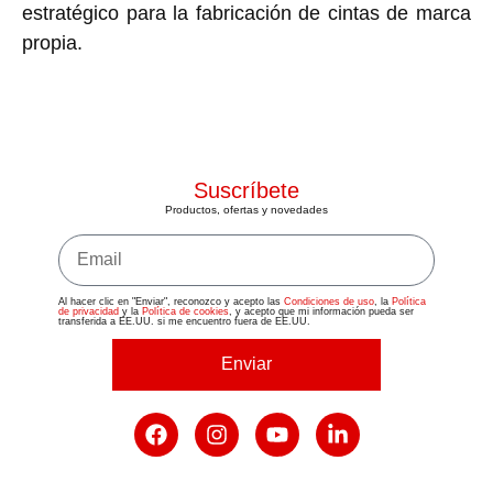
estratégico para la fabricación de cintas de marca
propia.
Suscríbete
Productos, ofertas y novedades
Al hacer clic en "Enviar", reconozco y acepto las
Condiciones de uso
, la
Política
de privacidad
y la
Política de cookies
, y acepto que mi información pueda ser
transferida a EE.UU. si me encuentro fuera de EE.UU.
Enviar