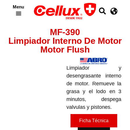
Menu
Crea tu propia cinta
MF-390
Limpiador Interno De Motor
Motor Flush
Limpiador y
desengrasante interno
de motor. Remueve la
grasa y el lodo en 3
minutos, despega
valvulas y pistones.
Ficha Técnica