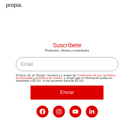
propia.
Suscríbete
Productos, ofertas y novedades
Al hacer clic en "Enviar", reconozco y acepto las
Condiciones de uso
, la
Política
de privacidad
y la
Política de cookies
, y acepto que mi información pueda ser
transferida a EE.UU. si me encuentro fuera de EE.UU.
Enviar