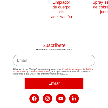
Limpiador
Spray se
de cuerpo
de cobr
de
junt
aceleración
Suscríbete
Productos, ofertas y novedades
Al hacer clic en "Enviar", reconozco y acepto las
Condiciones de uso
, la
Política
de privacidad
y la
Política de cookies
, y acepto que mi información pueda ser
transferida a EE.UU. si me encuentro fuera de EE.UU.
Enviar